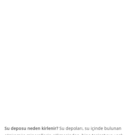
03123953488
34 yıldır su deponuzun dostu Martı, artık içme
suyunuzun da dostu.
Su deposu neden kirlenir?
Su depoları, su içinde bulunan