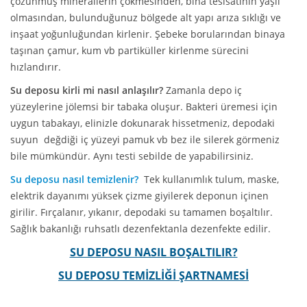
çözünmüş minerallerin çökmesinden, bina tesisatının yaşlı
olmasından, bulunduğunuz bölgede alt yapı arıza sıklığı ve
inşaat yoğunluğundan kirlenir. Şebeke borularından binaya
taşınan çamur, kum vb partiküller kirlenme sürecini
hızlandırır.
Su deposu kirli mi nasıl anlaşılır?
Zamanla depo iç
yüzeylerine jölemsi bir tabaka oluşur. Bakteri üremesi için
uygun tabakayı, elinizle dokunarak hissetmeniz, depodaki
suyun değdiği iç yüzeyi pamuk vb bez ile silerek görmeniz
bile mümkündür. Aynı testi sebilde de yapabilirsiniz.
Su deposu nasıl temizlenir?
Tek kullanımlık tulum, maske,
elektrik dayanımı yüksek çizme giyilerek deponun içinen
girilir. Fırçalanır, yıkanır, depodaki su tamamen boşaltılır.
Sağlık bakanlığı ruhsatlı dezenfektanla dezenfekte edilir.
SU DEPOSU NASIL BOŞALTILIR?
SU DEPOSU TEMİZLİĞİ ŞARTNAMESİ